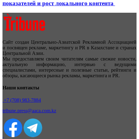
показателей и рост локального контента
Сайт создан Центрально-Азиатской Рекламной Ассоциацией
и посвящен рекламе, маркетингу и PR в Казахстане и странах
Центральной Азии.
Мы предоставляем своим читателям самые свежие новости,
актуальную информацию, интервью с ведущими
специалистами, интересные и полезные статьи, рейтинги и
обзоры, касающиеся рынка рекламы, маркетинга и PR.
Наши контакты
+7 (708) 983-7884
tribune.press@aaca.com.kz