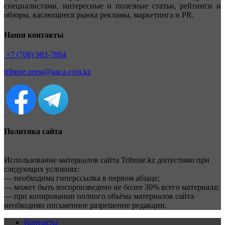
специалистами, интересные и полезные статьи, рейтинги и
обзоры, касающиеся рынка рекламы, маркетинга и PR.
Наши контакты
+7 (708) 983-7884
tribune.press@aaca.com.kz
Политика сайта
Использование материалов сайта Tribune.kz допустимо при
следующих условиях:
— необходима гиперссылка в первом абзаце;
— может быть воспроизведено не более 30% всего материала;
— при копировании полного объёма материалов сайта
необходимо письменное разрешение редакции.
Контакты