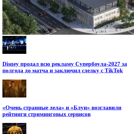
Disney продал всю рекламу Супербоула-2027 за
полгода до матча и заключил сделку с TikTok
«Очень странные дела» и «Блуи» возглавили
рейтинги стриминговых сервисов