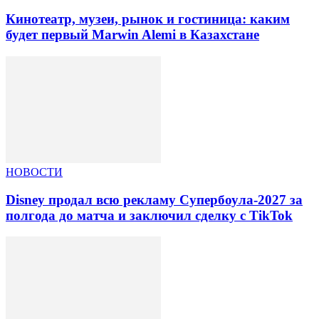
Кинотеатр, музеи, рынок и гостиница: каким
будет первый Marwin Alemi в Казахстане
НОВОСТИ
Disney продал всю рекламу Супербоула-2027 за
полгода до матча и заключил сделку с TikTok