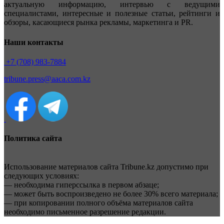
актуальную информацию, интервью с ведущими
специалистами, интересные и полезные статьи, рейтинги и
обзоры, касающиеся рынка рекламы, маркетинга и PR.
Наши контакты
+7 (708) 983-7884
tribune.press@aaca.com.kz
Политика сайта
Использование материалов сайта Tribune.kz допустимо при
следующих условиях:
— необходима гиперссылка в первом абзаце;
— может быть воспроизведено не более 30% всего материала;
— при копировании полного объёма материалов сайта
необходимо письменное разрешение редакции.