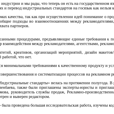
индустрии и мы рады, что теперь он есть на государственном яз
иях и перевод индустриальных стандартов на госязык как нельзя 
ах качества, так как при осуществлении идей понимание о прод
общие подходы во взаимоотношениях между рекламодателями, а
хвата партнеров.
исанными процедурами, предъявляющие единые требования к п
дур взаимодействия между рекламодателями, агентствами, рекла
тегий, креативов, организаций мероприятий, дизайн макетов/
 работой, что нет.
я минимальными требованиями к качественному продукту и усл
совершенствования и систематизации процессов на рекламном р
«Индустриальные стандарты» велась на протяжении полугода. 
ленбаева, также были приглашены эксперты-юристы и приглаш
ова, руководитель службы продаж, Рекламно-производственна
мотрен и выверен редактором.
» была проведена большая исследовательская работа, изучены 