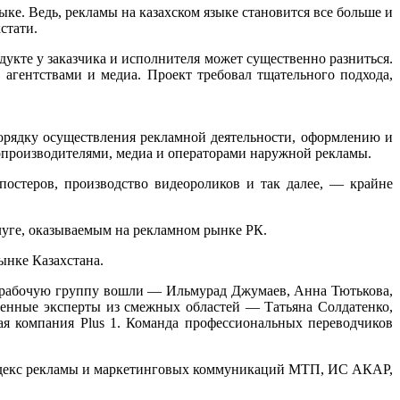
ыке. Ведь,
р
екламы
на казахском языке
становится
все больше и
кстати.
укте у заказчика и исполнителя может существенно разниться.
гентствами и медиа. Проект требовал тщательного подхода,
орядку осуществления рекламной деятельности, оформлению и
мопроизводителями, медиа и операторами наружной рекламы.
постеров, производство видеороликов и так далее, — крайне
уге, оказываемым на рекламном рынке РК.
ынке Казахстана.
В рабочую группу вошли — Ильмурад Джумаев, Анна Тютькова,
енные эксперты из смежных областей — Татьяна Солдатенко,
я компания Plus 1. Команда профессиональных переводчиков
кодекс рекламы и маркетинговых коммуникаций МТП, ИС АКАР,