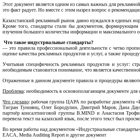
Этот документ является одним из самых важных для рекламной 
это факт радует. Но вместе с этим назрел вопрос о рекомендац
Казахстанский рекламный рынок давно нуждался в единых норм
Кроме того, стандарты стали бы документом, формирующим 
изучения большого количества информации и максимального о
Что такое индустриальные стандарты?
— это правила профессиональной деятельности с четко проп
оценке качества рекламных продуктов и услуг, а также проце
Учитывая специфичность рекламных продуктов и услуг: стра
необходимым становится понимание, что является качественной
Отраженные в данном документе правила и процедуры являютс
Проблема
: необходимость в основополагающем документе для 
Что сделано
: рабочая группа ЦАРА по разработке документа 
Тигран Туниянц, Олег Бородулин, Дмитрий Маров, Дана Дау
партнёр консалтинговой группы B.MIND и Анастасия Трофим
перевела текст на казахский язык, после этого текст был прос
Во время работы над документом «Индустриальные стандарты
EACA, Media Auditing Report и другие документ