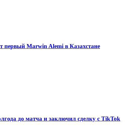
ет первый Marwin Alemi в Казахстане
олгода до матча и заключил сделку с TikTok