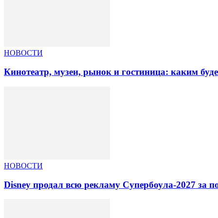
НОВОСТИ
Кинотеатр, музеи, рынок и гостиница: каким буд
НОВОСТИ
Disney продал всю рекламу Супербоула-2027 за п