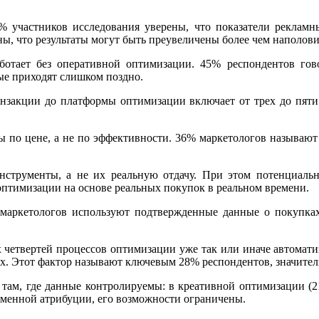
% участников исследования уверены, что показатели рекламн
ы, что результаты могут быть преувеличены более чем наполови
отает без оперативной оптимизации. 45% респондентов гов
ые приходят слишком поздно.
нзакции до платформы оптимизации включает от трех до пяти 
ы по цене, а не по эффективности. 36% маркетологов называют
инструменты, а не их реальную отдачу. При этом потенциал
оптимизации на основе реальных покупок в реальном времени.
маркетологов используют подтвержденные данные о покупках
ех четвертей процессов оптимизации уже так или иначе автома
ных. Этот фактор называют ключевым 28% респондентов, значител
 там, где данные контролируемы: в креативной оптимизации (2
орменной атрибуции, его возможности ограничены.