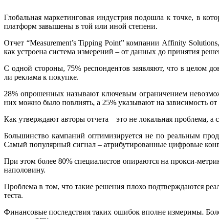
Глобальная маркетинговая индустрия подошла к точке, в кот
платформ завышены в той или иной степени.
Отчет “Measurement’s Tipping Point” компании Affinity Soluti
как устроена система измерений – от данных до принятия реше
С одной стороны, 75% респондентов заявляют, что в целом д
ли реклама к покупке.
28% опрошенных называют ключевым ограничением невозможно
них можно было повлиять, а 25% указывают на зависимость от
Как утверждают авторы отчета – это не локальная проблема, а 
Большинство кампаний оптимизируется не по реальным прода
Самый популярный сигнал – атрибутированные цифровые конв
При этом более 80% специалистов опираются на прокси-метрик
наполовину.
Проблема в том, что такие решения плохо подтверждаются ре
теста.
Финансовые последствия таких ошибок вполне измеримы. Более