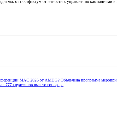
адигмы: от постфактум-отчетности к управлению кампаниями в п
конференции MAC 2026 от AMDG? Объявлена программа меропри
л 777 круассанов вместо гонорара