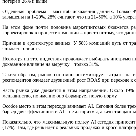
потери в 26% и выше.
Отдельная проблема – масштаб искажения данных. Только 9
завышены на 1–20%, 28% считают, что на 21–50%, а 10% уверен
На этом фоне почти половина маркетинговых бюджетов раб
корректировок в процессе кампании – просто потому, что данн
Причина в архитектуре данных. У 58% компаний путь от тра
снижает точность.
Несмотря на это, индустрия продолжает выбирать инструмент
доказанное влияние на выручку – только 31%.
Таким образом, рынок системно оптимизирует затраты на 
респондентов ожидает двузначный рост ROAS при переходе к 
Часть рынка уже движется в этом направлении. Около 19% 
меньшинство, но именно оно формирует новую норму.
Особое место в этом переходе занимает AI. Сегодня более тр
барьер для эффективности AI – не алгоритмы, а качество дан
Показательно, что максимальную пользу AI сегодня приносит
(17%). Там, где речь идет о реальных продажах и кросс-платф