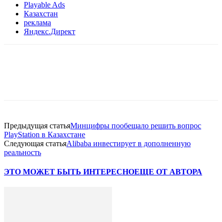
Playable Ads
Казахстан
реклама
Яндекс.Директ
Facebook
WhatsApp
Telegram
Предыдущая статья
Минцифры пообещало решить вопрос
PlayStation в Казахстане
Следующая статья
Alibaba инвестирует в дополненную
реальность
ЭТО МОЖЕТ БЫТЬ ИНТЕРЕСНО
ЕЩЕ ОТ АВТОРА