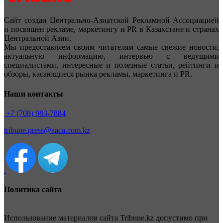
Сайт создан Центрально-Азиатской Рекламной Ассоциацией
и посвящен рекламе, маркетингу и PR в Казахстане и странах
Центральной Азии.
Мы предоставляем своим читателям самые свежие новости,
актуальную информацию, интервью с ведущими
специалистами, интересные и полезные статьи, рейтинги и
обзоры, касающиеся рынка рекламы, маркетинга и PR.
Наши контакты
+7 (708) 983-7884
tribune.press@aaca.com.kz
Политика сайта
Использование материалов сайта Tribune.kz допустимо при