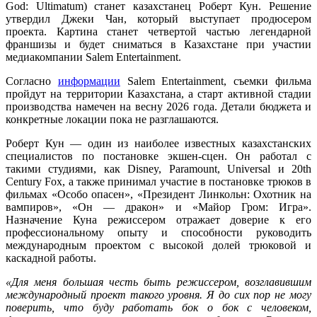
God: Ultimatum) станет казахстанец Роберт Кун. Решение
утвердил Джеки Чан, который выступает продюсером
проекта. Картина станет четвертой частью легендарной
франшизы и будет сниматься в Казахстане при участии
медиакомпании Salem Entertainment.
Согласно
информации
Salem Entertainment, съемки фильма
пройдут на территории Казахстана, а старт активной стадии
производства намечен на весну 2026 года. Детали бюджета и
конкретные локации пока не разглашаются.
Роберт Кун — один из наиболее известных казахстанских
специалистов по постановке экшен-сцен. Он работал с
такими студиями, как Disney, Paramount, Universal и 20th
Century Fox, а также принимал участие в постановке трюков в
фильмах «Особо опасен», «Президент Линкольн: Охотник на
вампиров», «Он — дракон» и «Майор Гром: Игра».
Назначение Куна режиссером отражает доверие к его
профессиональному опыту и способности руководить
международным проектом с высокой долей трюковой и
каскадной работы.
«Для меня большая честь быть режиссером, возглавившим
международный проект такого уровня. Я до сих пор не могу
поверить, что буду работать бок о бок с человеком,