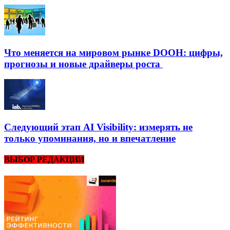
Что меняется на мировом рынке DOOH: цифры,
прогнозы и новые драйверы роста
Следующий этап AI Visibility: измерять не
только упоминания, но и впечатление
ВЫБОР РЕДАКЦИИ