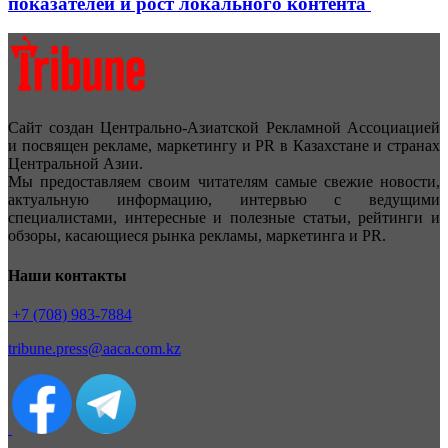
показателей и рост локального контента
Сайт создан Центрально-Азиатской Рекламной Ассоциацией
и посвящен рекламе, маркетингу и PR в Казахстане и странах
Центральной Азии.
Мы предоставляем своим читателям самые свежие новости,
актуальную информацию, интервью с ведущими
специалистами, интересные и полезные статьи, рейтинги и
обзоры, касающиеся рынка рекламы, маркетинга и PR.
Наши контакты
+7 (708) 983-7884
tribune.press@aaca.com.kz