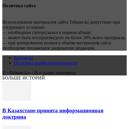
Политика сайта
Использование материалов сайта Tribune.kz допустимо при
следующих условиях:
— необходима гиперссылка в первом абзаце;
— может быть воспроизведено не более 30% всего материала;
— при копировании полного объёма материалов сайта
необходимо письменное разрешение редакции.
Контакты
Политика конфиденциальности
© «Tribune.kz» | Все права защищены
БОЛЬШЕ ИСТОРИЙ
В Казахстане принята информационная
доктрина