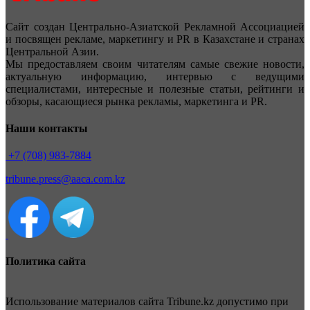
Сайт создан Центрально-Азиатской Рекламной Ассоциацией
и посвящен рекламе, маркетингу и PR в Казахстане и странах
Центральной Азии.
Мы предоставляем своим читателям самые свежие новости,
актуальную информацию, интервью с ведущими
специалистами, интересные и полезные статьи, рейтинги и
обзоры, касающиеся рынка рекламы, маркетинга и PR.
Наши контакты
+7 (708) 983-7884
tribune.press@aaca.com.kz
Политика сайта
Использование материалов сайта Tribune.kz допустимо при