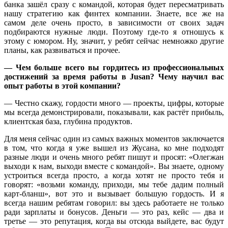
банка зашёл сразу с командой, которая будет пересматривать
нашу стратегию как финтех компании. Знаете, все же на
самом деле очень просто, в зависимости от своих задач
подбираются нужные люди. Поэтому где-то я отношусь к
этому с юмором. Ну, значит, у ребят сейчас немножко другие
планы, как развиваться и прочее.
— Чем больше всего вы гордитесь из профессиональных
достижений за время работы в Jusan? Чему научил вас
опыт работы в этой компании?
— Честно скажу, гордости много — проекты, цифры, которые
мы всегда демонстрировали, показывали, как растёт прибыль,
клиентская база, глубина продуктов.
Для меня сейчас один из самых важных моментов заключается
в том, что когда я уже вышел из Жусана, ко мне подходят
разные люди и очень много ребят пишут и просят: «Олегжан
выходи к нам, выходи вместе с командой». Вы знаете, одному
устроиться всегда просто, а когда хотят не просто тебя и
говорят: «возьми команду, приходи, мы тебе дадим полный
карт-бланш», вот это и вызывает большую гордость. И я
всегда нашим ребятам говорил: вы здесь работаете не только
ради зарплаты и бонусов. Деньги — это раз, кейс — два и
третье — это репутация, когда вы отсюда выйдете, вас будут