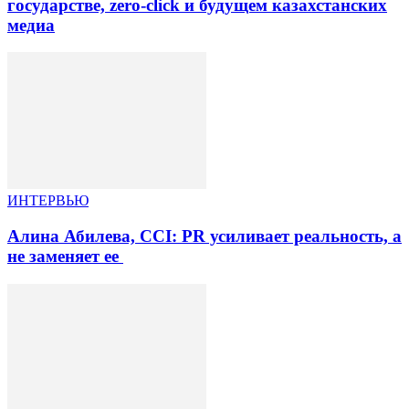
государстве, zero-click и будущем казахстанских
медиа
ИНТЕРВЬЮ
Алина Абилева, CCI: PR усиливает реальность, а
не заменяет ее