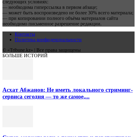
следующих условиях:
— необходима гиперссылка в первом абзаце;
— может быть воспроизведено не более 30% всего материала;
— при копировании полного объёма материалов сайта
необходимо письменное разрешение редакции.
Контакты
Политика конфиденциальности
© «Tribune.kz» | Все права защищены
БОЛЬШЕ ИСТОРИЙ
Асхат Абжанов: Не иметь локального стриминг-
сервиса сегодня — то же самое,...