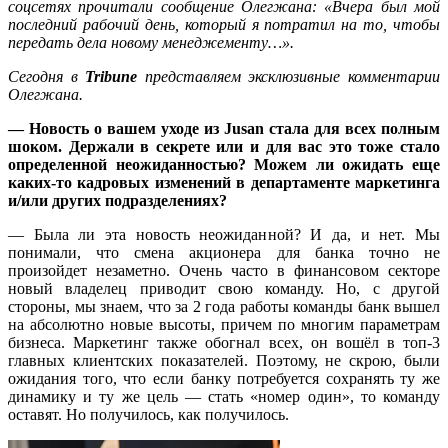
соцсетях прочитали сообщение Олегжана: «Вчера был мой
последний рабочий день, который я потратил на то, чтобы
передать дела новому менеджементу…».
Сегодня в
Tribune
представляем эксклюзивные комментарии
Олегжана.
— Новость о вашем уходе из Jusan стала для всех полным
шоком. Держали в секрете или и для вас это тоже стало
определенной неожиданностью? Можем
ли
ожидать еще
каких-то кадровых изменений в департаменте маркетинга
и/или других подразделениях?
— Была ли эта новость неожиданной? И да, и нет. Мы
понимали, что смена акционера для банка точно не
произойдет незаметно. Очень часто в финансовом секторе
новый владелец приводит свою команду. Но, с другой
стороны, мы знаем, что за 2 года работы команды банк вышел
на абсолютно новые высоты, причем по многим параметрам
бизнеса. Маркетинг также обогнал всех, он вошёл в топ-3
главных клиентских показателей. Поэтому, не скрою, были
ожидания того, что если банку потребуется сохранять ту же
динамику и ту же цель — стать «номер один», то команду
оставят. Но получилось, как получилось.