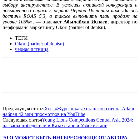
выбору инструментов. В условиях активной конкуренции и
повышенного спроса в период Черной Пятницы нам удалось
достичь
ROAS
5,3, а также выполнить план продаж на
уровне 105%»,
— отмечает
Абылайхан Испаев
, директор по
перформанс маркетингу Okori (partner of dentsu).
ТЕГИ
Okori (partner of dentsu)
черная пятница
Facebook
WhatsApp
Telegram
Предыдущая статья
Хит «Жүрек» казахстанского певца Adam
набрал 42 млн просмотров на YouTube
Следующая статья
Young Lions Competitions Central Asia 2024:
названы победители в Казахстане и Узбекистане
ЭТО МОЖЕТ БЫТЬ ИНТЕРЕСНО
ЕЩЕ ОТ АВТОРА