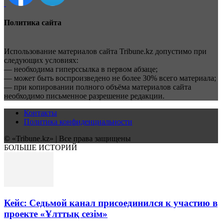
Политика сайта
Использование материалов сайта Tribune.kz допустимо при
следующих условиях:
— необходима гиперссылка в первом абзаце;
— может быть воспроизведено не более 30% всего материала;
— при копировании полного объёма материалов сайта
необходимо письменное разрешение редакции.
Контакты
Политика конфиденциальности
© «Tribune.kz» | Все права защищены
БОЛЬШЕ ИСТОРИЙ
Кейс: Седьмой канал присоединился к участию в
проекте «Ұлттық сезім»