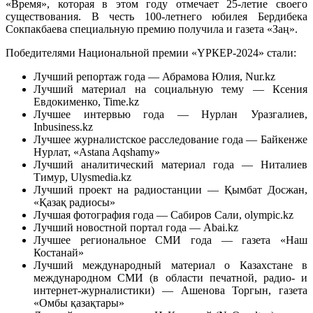
«Время», которая в этом году отмечает 25-летие своего
существования. В честь 100-летнего юбилея Бердибека
Сокпакбаева специальную премию получила и газета «Заң».
Победителями Национальной премии «ҮРКЕР-2024» стали:
Лучший репортаж года — Абрамова Юлия, Nur.kz
Лучший материал на социальную тему — Ксения
Евдокименко, Time.kz
Лучшее интервью года — Нурлан Уразгалиев,
Inbusiness.kz
Лучшее журналистское расследование года — Байкенже
Нурлат, «Astana Aqshamy»
Лучший аналитический материал года — Ниталиев
Тимур, Ulysmedia.kz
Лучший проект на радиостанции — Қымбат Досжан,
«Қазақ радиосы»
Лучшая фотография года — Сабиров Сали, olympic.kz
Лучший новостной портал года — Abai.kz
Лучшее региональное СМИ года — газета «Наш
Костанай»
Лучший международный материал о Казахстане в
международном СМИ (в области печатной, радио- и
интернет-журналистики) — Ашенова Торгын, газета
«Омбы қазақтары»