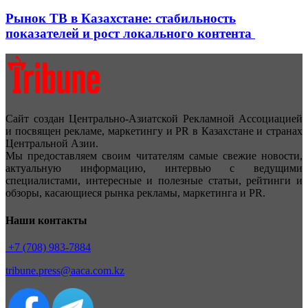
Рынок ТВ в Казахстане: стабильность
показателей и рост локального контента
Сайт создан Центрально-Азиатской Рекламной Ассоциацией
и посвящен рекламе, маркетингу и PR в Казахстане и странах
Центральной Азии.
Мы предоставляем своим читателям самые свежие новости,
актуальную информацию, интервью с ведущими
специалистами, интересные и полезные статьи, рейтинги и
обзоры, касающиеся рынка рекламы, маркетинга и PR.
Наши контакты
+7 (708) 983-7884
tribune.press@aaca.com.kz