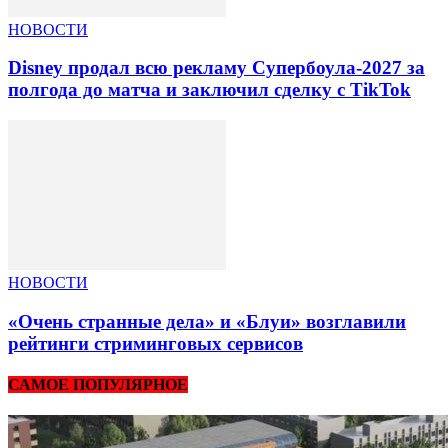
НОВОСТИ
Disney продал всю рекламу Супербоула-2027 за
полгода до матча и заключил сделку с TikTok
НОВОСТИ
«Очень странные дела» и «Блуи» возглавили
рейтинги стриминговых сервисов
САМОЕ ПОПУЛЯРНОЕ