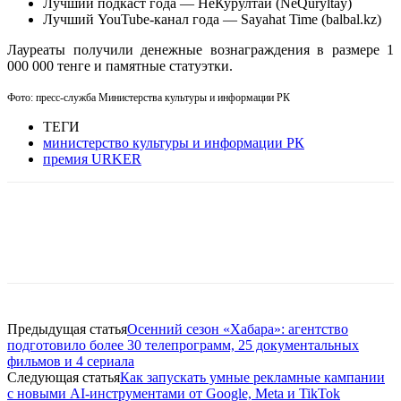
Лучший подкаст года — НеКурултай (NeQuryltay)
Лучший YouTube-канал года — Sayahat Time (balbal.kz)
Лауреаты получили денежные вознаграждения в размере 1
000 000 тенге и памятные статуэтки.
Фото: пресс-служба Министерства культуры и информации РК
ТЕГИ
министерство культуры и информации РК
премия URKER
Facebook
WhatsApp
Telegram
Предыдущая статья
Осенний сезон «Хабара»: агентство
подготовило более 30 телепрограмм, 25 документальных
фильмов и 4 сериала
Следующая статья
Как запускать умные рекламные кампании
с новыми AI-инструментами от Google, Meta и TikTok