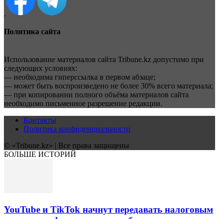
Политика сайта
Использование материалов сайта Tribune.kz допустимо при
следующих условиях:
— необходима гиперссылка в первом абзаце;
— может быть воспроизведено не более 30% всего материала;
— при копировании полного объёма материалов сайта
необходимо письменное разрешение редакции.
Контакты
Политика конфиденциальности
© «Tribune.kz» | Все права защищены
БОЛЬШЕ ИСТОРИЙ
YouTube и TikTok начнут передавать налоговым