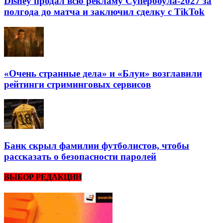
Disney продал всю рекламу Супербоула-2027 за
полгода до матча и заключил сделку с TikTok
«Очень странные дела» и «Блуи» возглавили
рейтинги стриминговых сервисов
Банк скрыл фамилии футболистов, чтобы
рассказать о безопасности паролей
ВЫБОР РЕДАКЦИИ