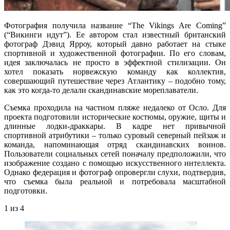
Фотография получила название “The Vikings Are Coming”
(“Викинги идут”). Ее автором стал известный британский
фотограф Дэвид Ярроу, который давно работает на стыке
спортивной и художественной фотографии. По его словам,
идея заключалась не просто в эффектной стилизации. Он
хотел показать норвежскую команду как коллектив,
совершающий путешествие через Атлантику – подобно тому,
как это когда-то делали скандинавские мореплаватели.
Съемка проходила на частном пляже недалеко от Осло. Для
проекта подготовили исторические костюмы, оружие, щиты и
длинные лодки-драккары. В кадре нет привычной
спортивной атрибутики – только суровый северный пейзаж и
команда, напоминающая отряд скандинавских воинов.
Пользователи социальных сетей поначалу предположили, что
изображение создано с помощью искусственного интеллекта.
Однако федерация и фотограф опровергли слухи, подтвердив,
что съемка была реальной и потребовала масштабной
подготовки.
1
из 4