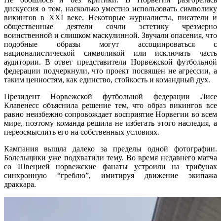
дискуссия о том, насколько уместно использовать символику
викингов в XXI веке. Некоторые журналисты, писатели и
общественные деятели сочли эстетику чрезмерно
воинственной и слишком маскулинной. Звучали опасения, что
подобные образы могут ассоциироваться с
националистической символикой или исключать часть
аудитории. В ответ представители Норвежской футбольной
федерации подчеркнули, что проект посвящен не агрессии, а
таким ценностям, как единство, стойкость и командный дух.
Президент Норвежской футбольной федерации Лисе
Клавенесс объяснила решение тем, что образ викингов все
равно неизбежно сопровождает восприятие Норвегии во всем
мире, поэтому команда решила не избегать этого наследия, а
переосмыслить его на собственных условиях.
Кампания вышла далеко за пределы одной фотографии.
Болельщики уже подхватили тему. Во время недавнего матча
со Швецией норвежские фанаты устроили на трибунах
синхронную “греблю”, имитируя движение экипажа
драккара.