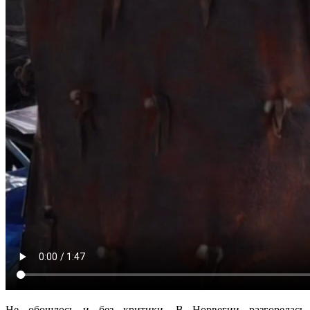
Не обошлось и без критики. В Норвегии разгорелась