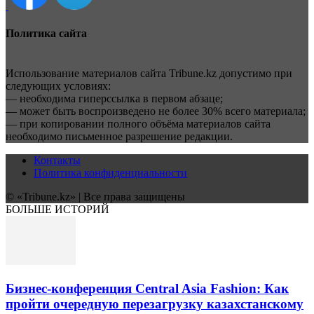
Политика сайта
Использование материалов сайта Tribune.kz допустимо при
следующих условиях:
— необходима гиперссылка в первом абзаце;
— может быть воспроизведено не более 30% всего материала;
— при копировании полного объёма материалов сайта
необходимо письменное разрешение редакции.
Контакты
Политика конфиденциальности
© «Tribune.kz» | Все права защищены
БОЛЬШЕ ИСТОРИЙ
Бизнес-конференция Central Asia Fashion: Как
пройти очередную перезагрузку казахстанскому