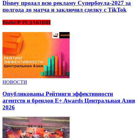
Disney продал всю рекламу Супербоула-2027 за
полгода до матча и заключил сделку с TikTok
ВЫБОР РЕДАКЦИИ
НОВОСТИ
Опубликованы Рейтинги эффективности
агентств и брендов E+ Awards Центральная Азия
2026