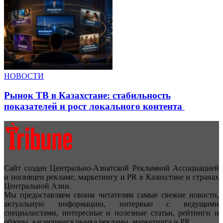
НОВОСТИ
Рынок ТВ в Казахстане: стабильность
показателей и рост локального контента
Сайт создан Центрально-Азиатской Рекламной Ассоциацией
и посвящен рекламе, маркетингу и PR в Казахстане и странах
Центральной Азии.
Мы предоставляем своим читателям самые свежие новости,
актуальную информацию, интервью с ведущими
специалистами, интересные и полезные статьи, рейтинги и
обзоры, касающиеся рынка рекламы, маркетинга и PR.