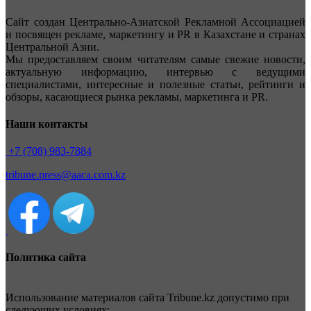
Сайт создан Центрально-Азиатской Рекламной Ассоциацией
и посвящен рекламе, маркетингу и PR в Казахстане и странах
Центральной Азии.
Мы предоставляем своим читателям самые свежие новости,
актуальную информацию, интервью с ведущими
специалистами, интересные и полезные статьи, рейтинги и
обзоры, касающиеся рынка рекламы, маркетинга и PR.
Наши контакты
+7 (708) 983-7884
tribune.press@aaca.com.kz
Политика сайта
Использование материалов сайта Tribune.kz допустимо при
следующих условиях: