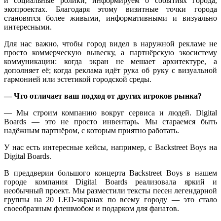
и социальные ролики, информируем о событиях города,
экопроектах. Благодаря этому визитные точки города
становятся более живыми, информативными и визуально
интересными.
Для нас важно, чтобы город видел в наружной рекламе не
просто коммерческую вывеску, а партнёрскую экосистему
коммуникации: когда экран не мешает архитектуре, а
дополняет её; когда реклама идёт рука об руку с визуальной
гармонией или эстетикой городской среды.
— Что отличает ваш подход от других игроков рынка?
— Мы строим компанию вокруг сервиса и людей. Digital
Boards — это не просто инвентарь. Мы стараемся быть
надёжным партнёром, с которым приятно работать.
У нас есть интересные кейсы, например, с Backstreet Boys на
Digital Boards.
В преддверии большого концерта Backstreet Boys в нашем
городе компания Digital Boards реализовала яркий и
необычный проект. Мы разместили тексты песен легендарной
группы на 20 LED-экранах по всему городу — это стало
своеобразным флешмобом и подарком для фанатов.