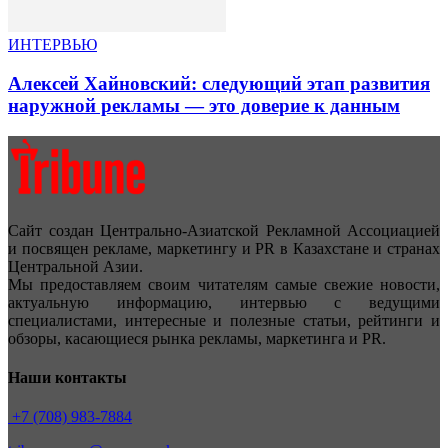
ИНТЕРВЬЮ
Алексей Хайновский: следующий этап развития
наружной рекламы — это доверие к данным
Сайт создан Центрально-Азиатской Рекламной Ассоциацией
и посвящен рекламе, маркетингу и PR в Казахстане и странах
Центральной Азии.
Мы предоставляем своим читателям самые свежие новости,
актуальную информацию, интервью с ведущими
специалистами, интересные и полезные статьи, рейтинги и
обзоры, касающиеся рынка рекламы, маркетинга и PR.
Наши контакты
+7 (708) 983-7884