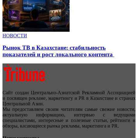
НОВОСТИ
Рынок ТВ в Казахстане: стабильность
показателей и рост локального контента
Сайт создан Центрально-Азиатской Рекламной Ассоциацией
и посвящен рекламе, маркетингу и PR в Казахстане и странах
Центральной Азии.
Мы предоставляем своим читателям самые свежие новости,
актуальную информацию, интервью с ведущими
специалистами, интересные и полезные статьи, рейтинги и
обзоры, касающиеся рынка рекламы, маркетинга и PR.