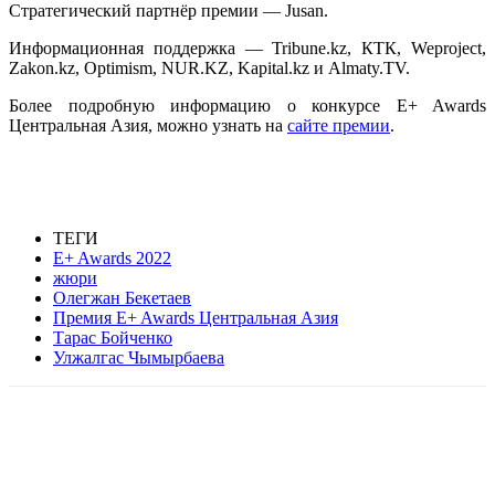
Стратегический партнёр премии — Jusan.
Информационная поддержка — Tribune.kz, КТК, Weproject,
Zakon.kz, Optimism, NUR.KZ, Kapital.kz и Almaty.TV.
Более подробную информацию о конкурсе E+ Awards
Центральная Азия, можно узнать на
сайте премии
.
ТЕГИ
E+ Awards 2022
жюри
Олегжан Бекетаев
Премия E+ Awards Центральная Азия
Тарас Бойченко
Улжалгас Чымырбаева
Facebook
WhatsApp
Telegram