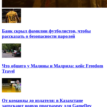
Банк скрыл фамилии футболистов, чтобы
рассказать о безопасности паролей
Что общего у Мадины и Мадрида: кейс Freedom
Travel
От команды до издателя: в Казахстане
запускают новую программу для GameDev