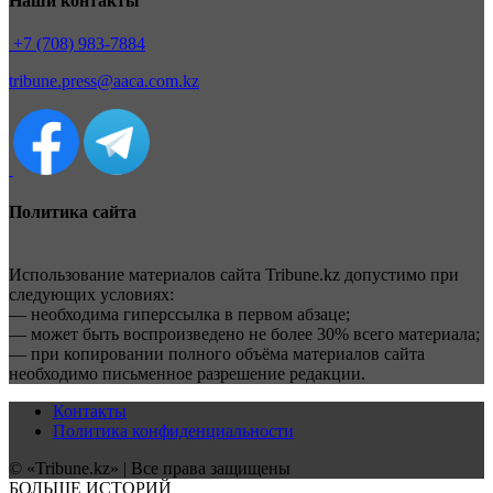
Наши контакты
+7 (708) 983-7884
tribune.press@aaca.com.kz
Политика сайта
Использование материалов сайта Tribune.kz допустимо при
следующих условиях:
— необходима гиперссылка в первом абзаце;
— может быть воспроизведено не более 30% всего материала;
— при копировании полного объёма материалов сайта
необходимо письменное разрешение редакции.
Контакты
Политика конфиденциальности
© «Tribune.kz» | Все права защищены
БОЛЬШЕ ИСТОРИЙ