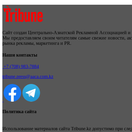
Сайт создан Центрально-Азиатской Рекламной Ассоциацией и 
Мы предоставляем своим читателям самые свежие новости, ак
рынка рекламы, маркетинга и PR.
Наши контакты
+7 (708) 983-7884
tribune.press@aaca.com.kz
Политика сайта
Использование материалов сайта Tribune.kz допустимо при сл