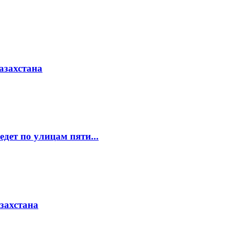
азахстана
едет по улицам пяти...
азахстана