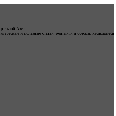
ральной Азии.
тересные и полезные статьи, рейтинги и обзоры, касающиеся