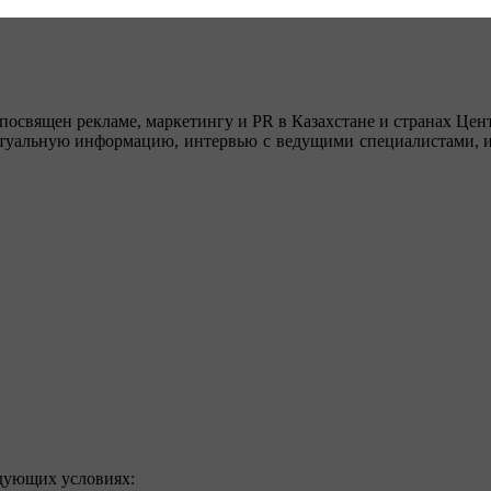
посвящен рекламе, маркетингу и PR в Казахстане и странах Цент
туальную информацию, интервью с ведущими специалистами, ин
едующих условиях: