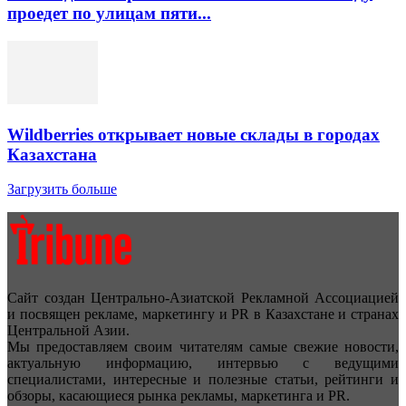
проедет по улицам пяти...
Wildberries открывает новые склады в городах
Казахстана
Загрузить больше
Сайт создан Центрально-Азиатской Рекламной Ассоциацией
и посвящен рекламе, маркетингу и PR в Казахстане и странах
Центральной Азии.
Мы предоставляем своим читателям самые свежие новости,
актуальную информацию, интервью с ведущими
специалистами, интересные и полезные статьи, рейтинги и
обзоры, касающиеся рынка рекламы, маркетинга и PR.