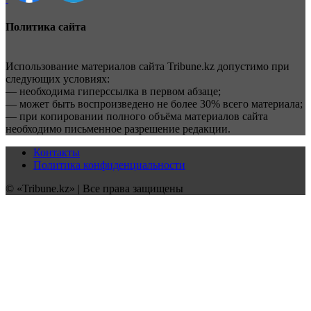
Политика сайта
Использование материалов сайта Tribune.kz допустимо при
следующих условиях:
— необходима гиперссылка в первом абзаце;
— может быть воспроизведено не более 30% всего материала;
— при копировании полного объёма материалов сайта
необходимо письменное разрешение редакции.
Контакты
Политика конфиденциальности
© «Tribune.kz» | Все права защищены