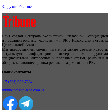
Загрузить больше
Сайт создан Центрально-Азиатской Рекламной Ассоциацией
и посвящен рекламе, маркетингу и PR в Казахстане и странах
Центральной Азии.
Мы предоставляем своим читателям самые свежие новости,
актуальную информацию, интервью с ведущими
специалистами, интересные и полезные статьи, рейтинги и
обзоры, касающиеся рынка рекламы, маркетинга и PR.
Наши контакты
+7 (708) 983-7884
tribune.press@aaca.com.kz