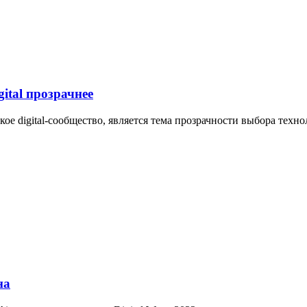
ital прозрачнее
ое digital-сообщество, является тема прозрачности выбора техн
на