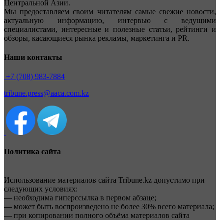
Центральной Азии.
Мы предоставляем своим читателям самые свежие новости,
актуальную информацию, интервью с ведущими
специалистами, интересные и полезные статьи, рейтинги и
обзоры, касающиеся рынка рекламы, маркетинга и PR.
Наши контакты
+7 (708) 983-7884
tribune.press@aaca.com.kz
Политика сайта
Использование материалов сайта Tribune.kz допустимо при
следующих условиях:
— необходима гиперссылка в первом абзаце;
— может быть воспроизведено не более 30% всего материала;
— при копировании полного объёма материалов сайта