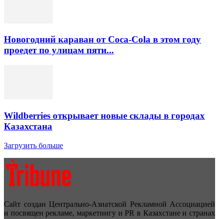
Новогодний караван от Coca-Cola в этом году
проедет по улицам пяти...
Wildberries открывает новые склады в городах
Казахстана
Загрузить больше
Сайт создан Центрально-Азиатской Рекламной Ассоциацией
и посвящен рекламе, маркетингу и PR в Казахстане и странах