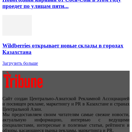
проедет по улицам пяти...
Wildberries открывает новые склады в городах
Казахстана
Загрузить больше
Сайт создан Центрально-Азиатской Рекламной Ассоциацией
и посвящен рекламе, маркетингу и PR в Казахстане и странах
Центральной Азии.
Мы предоставляем своим читателям самые свежие новости,
актуальную информацию, интервью с ведущими
специалистами, интересные и полезные статьи, рейтинги и
обзоры, касающиеся рынка рекламы, маркетинга и PR.