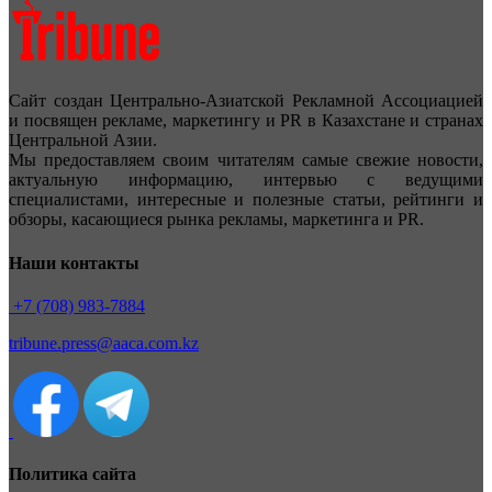
Сайт создан Центрально-Азиатской Рекламной Ассоциацией
и посвящен рекламе, маркетингу и PR в Казахстане и странах
Центральной Азии.
Мы предоставляем своим читателям самые свежие новости,
актуальную информацию, интервью с ведущими
специалистами, интересные и полезные статьи, рейтинги и
обзоры, касающиеся рынка рекламы, маркетинга и PR.
Наши контакты
+7 (708) 983-7884
tribune.press@aaca.com.kz
Политика сайта