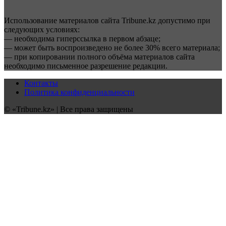
Использование материалов сайта Tribune.kz допустимо при
следующих условиях:
— необходима гиперссылка в первом абзаце;
— может быть воспроизведено не более 30% всего материала;
— при копировании полного объёма материалов сайта
необходимо письменное разрешение редакции.
Контакты
Политика конфиденциальности
© «Tribune.kz» | Все права защищены