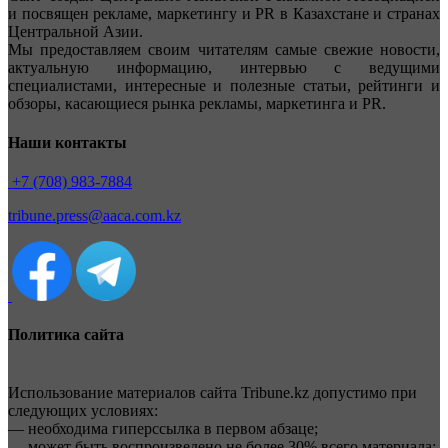
и посвящен рекламе, маркетингу и PR в Казахстане и странах
Центральной Азии.
Мы предоставляем своим читателям самые свежие новости,
актуальную информацию, интервью с ведущими
специалистами, интересные и полезные статьи, рейтинги и
обзоры, касающиеся рынка рекламы, маркетинга и PR.
Наши контакты
+7 (708) 983-7884
tribune.press@aaca.com.kz
Политика сайта
Использование материалов сайта Tribune.kz допустимо при
следующих условиях:
— необходима гиперссылка в первом абзаце;
— может быть воспроизведено не более 30% всего материала;