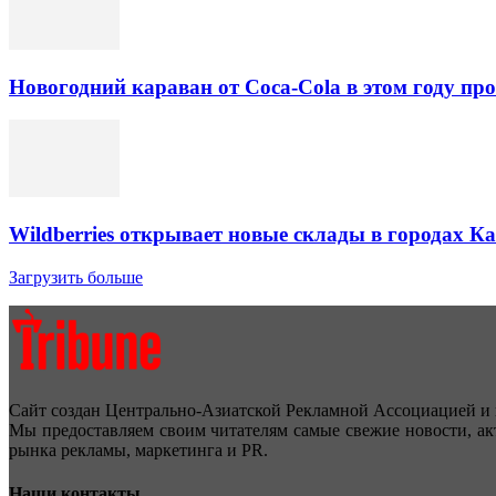
Новогодний караван от Coca-Cola в этом году про
Wildberries открывает новые склады в городах К
Загрузить больше
Сайт создан Центрально-Азиатской Рекламной Ассоциацией и 
Мы предоставляем своим читателям самые свежие новости, ак
рынка рекламы, маркетинга и PR.
Наши контакты