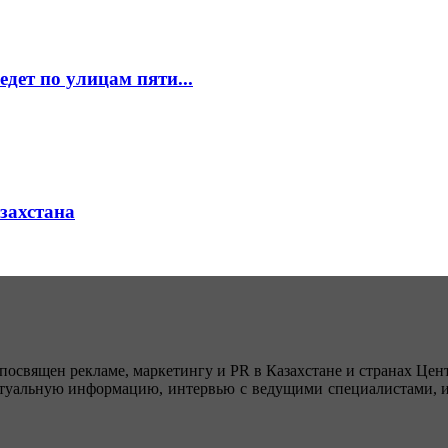
едет по улицам пяти...
азахстана
посвящен рекламе, маркетингу и PR в Казахстане и странах Цент
туальную информацию, интервью с ведущими специалистами, ин