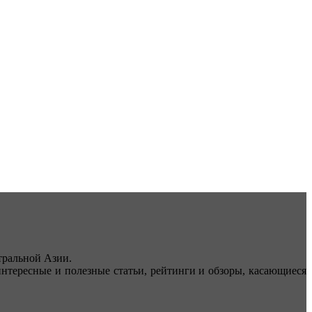
ральной Азии.
тересные и полезные статьи, рейтинги и обзоры, касающиеся