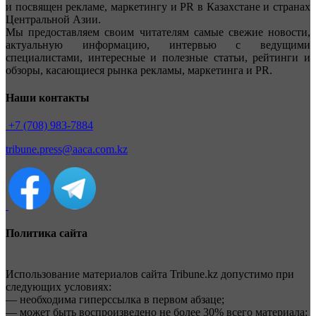
и посвящен рекламе, маркетингу и PR в Казахстане и странах
Центральной Азии.
Мы предоставляем своим читателям самые свежие новости,
актуальную информацию, интервью с ведущими
специалистами, интересные и полезные статьи, рейтинги и
обзоры, касающиеся рынка рекламы, маркетинга и PR.
Наши контакты
+7 (708) 983-7884
tribune.press@aaca.com.kz
Политика сайта
Использование материалов сайта Tribune.kz допустимо при
следующих условиях:
— необходима гиперссылка в первом абзаце;
— может быть воспроизведено не более 30% всего материала;