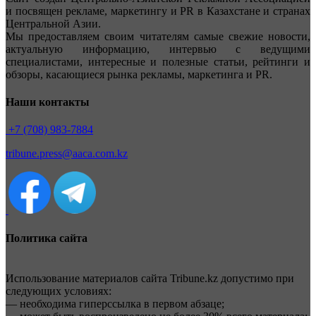
и посвящен рекламе, маркетингу и PR в Казахстане и странах
Центральной Азии.
Мы предоставляем своим читателям самые свежие новости,
актуальную информацию, интервью с ведущими
специалистами, интересные и полезные статьи, рейтинги и
обзоры, касающиеся рынка рекламы, маркетинга и PR.
Наши контакты
+7 (708) 983-7884
tribune.press@aaca.com.kz
Политика сайта
Использование материалов сайта Tribune.kz допустимо при
следующих условиях:
— необходима гиперссылка в первом абзаце;