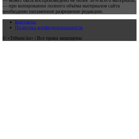
— может быть воспроизведено не более 30% всего материала;
— при копировании полного объёма материалов сайта
необходимо письменное разрешение редакции.
Контакты
Политика конфиденциальности
© «Tribune.kz» | Все права защищены