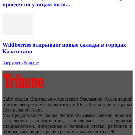
проедет по улицам пяти...
Wildberries открывает новые склады в городах
Казахстана
Загрузить больше
Сайт создан Центрально-Азиатской Рекламной Ассоциацией
и посвящен рекламе, маркетингу и PR в Казахстане и странах
Центральной Азии.
Мы предоставляем своим читателям самые свежие новости,
актуальную информацию, интервью с ведущими
специалистами, интересные и полезные статьи, рейтинги и
обзоры, касающиеся рынка рекламы, маркетинга и PR.