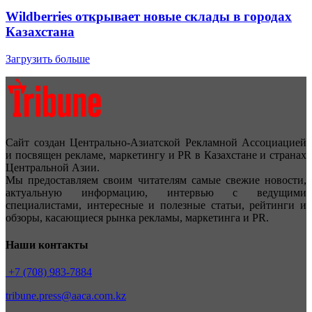
Wildberries открывает новые склады в городах
Казахстана
Загрузить больше
Сайт создан Центрально-Азиатской Рекламной Ассоциацией
и посвящен рекламе, маркетингу и PR в Казахстане и странах
Центральной Азии.
Мы предоставляем своим читателям самые свежие новости,
актуальную информацию, интервью с ведущими
специалистами, интересные и полезные статьи, рейтинги и
обзоры, касающиеся рынка рекламы, маркетинга и PR.
Наши контакты
+7 (708) 983-7884
tribune.press@aaca.com.kz