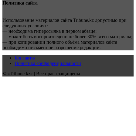
Политика сайта
Использование материалов сайта Tribune.kz допустимо при
следующих условиях:
— необходима гиперссылка в первом абзаце;
— может быть воспроизведено не более 30% всего материала;
— при копировании полного объёма материалов сайта
необходимо письменное разрешение редакции.
Контакты
Политика конфиденциальности
© «Tribune.kz» | Все права защищены