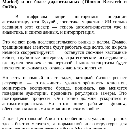
Market) и от более диджитальных (Tiburon Research и
ОнИн).
— В цифровом мире повторяемые операции
автоматизируются. Бухучёт, логистика, маркетинг. ИИ сильно
расширил этот спектр — теперь автоматизируется уже и
аналитика, и синтез данных, и интерпретация.
Это меняет роль исследовательского рынка в целом. Думаю,
традиционные агентства будут работать еще долго, но их роль
немного скорректируется — останутся сложные кастомные
кейсы, глубинные интервью, стратегические исследования,
где нужен человек с экспертизой. Рынок экспертизы будет
постепенно сжиматься, отдавая часть технологиям.
Но есть огромный пласт задач, который бизнес решает
регулярно — отслеживать удовлетворённость клиентов,
мониторить восприятие бренда, понимать, как меняется
поведение аудитории, проводить регулярные замеры. Это
повторяемые процессы. Они точно должны ускориться и
автоматизироваться. На этом поле работает gro.now,
обеспечивая данными компании в режиме online.
И для Центральной Азии это особенно актуально — рынок
здесь быстро меняется, а нормальной инфраструктуры для
таких данных исторически не было. Мы её и строим.