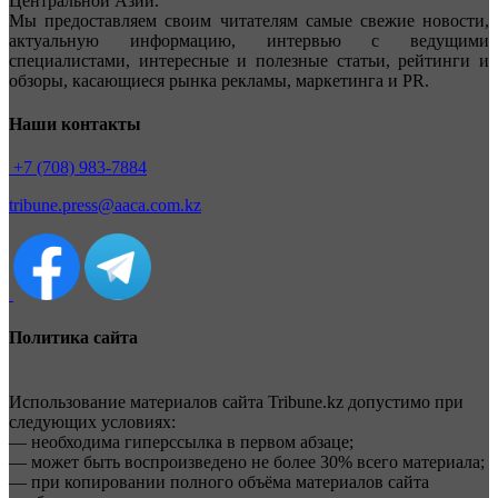
Центральной Азии.
Мы предоставляем своим читателям самые свежие новости,
актуальную информацию, интервью с ведущими
специалистами, интересные и полезные статьи, рейтинги и
обзоры, касающиеся рынка рекламы, маркетинга и PR.
Наши контакты
+7 (708) 983-7884
tribune.press@aaca.com.kz
Политика сайта
Использование материалов сайта Tribune.kz допустимо при
следующих условиях:
— необходима гиперссылка в первом абзаце;
— может быть воспроизведено не более 30% всего материала;
— при копировании полного объёма материалов сайта