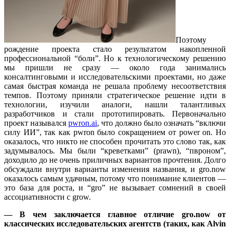
Поэтому
рождение проекта стало результатом накопленной
профессиональной “боли”. Но к технологическому решению
мы пришли не сразу — около года занимались
консалтинговыми и исследовательскими проектами, но даже
самая быстрая команда не решала проблему несоответствия
темпов. Поэтому приняли стратегическое решение идти в
технологии, изучили аналоги, нашли талантливых
разработчиков и стали прототипировать. Первоначально
проект назывался
pwron.ai
, что должно было означать “включи
силу ИИ”, так как pwron было сокращением от power on. Но
оказалось, что никто не способен прочитать это слово так, как
задумывалось. Мы были “креветками” (prawn), “пвроном”,
доходило до не очень приличных вариантов прочтения. Долго
обсуждали внутри варианты изменения названия, и gro.now
оказалось самым удачным, потому что понимание клиентов —
это база для роста, и “gro” не вызывает сомнений в своей
ассоциативности с grow.
— В чем заключается главное отличие gro.now от
классических исследовательских агентств (таких, как Alvin