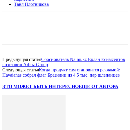
Таня Плотникова
Facebook
WhatsApp
Telegram
Предыдущая статья
Сооснователь Naimi.kz Ерлан Есимсеитов
возглавил Arbuz Group
Следующая статья
Когда продукт сам становится рекламой:
Havaianas собрал флаг Бразилии из 4,5 тыс. пар шлепанцев
ЭТО МОЖЕТ БЫТЬ ИНТЕРЕСНО
ЕЩЕ ОТ АВТОРА