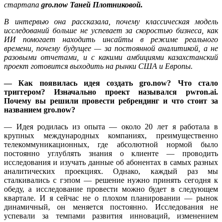
стартапа
gro.now
Та
ней Плотниковой.
В интервью она рассказала, почему классическая модель
исследований больше не успевает за скоростью бизнеса, как
ИИ помогает находить инсайты в режиме реального
времени, почему будущее — за постоянной аналитикой, а не
разовыми отчетами, и с какими амбициями казахстанский
проект готовится выходить на рынки США и Европы.
— Как появилась идея создать gro.now? Что стало
триггером? Изначально проект назывался pwron.ai.
Почему вы решили провести ребрендинг и что стоит за
названием gro.now?
— Идея родилась из опыта — около 20 лет я работала в
крупных международных компаниях, преимущественно
телекоммуникационных, где абсолютной нормой было
постоянно углублять знания о клиенте — проводить
исследования и изучать данные об абонентах в самых разных
аналитических проекциях. Однако, каждый раз мы
сталкивались с гэпом — решение нужно принять сегодня к
обеду, а исследование провести можно будет в следующем
квартале. И я сейчас не о плохом планировании — рынок
динамичный, он меняется постоянно. Исследования не
успевали за темпами развития инноваций, изменением