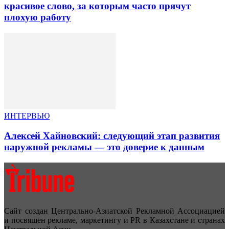
красивое слово, за которым часто прячут
плохую работу
ИНТЕРВЬЮ
Алексей Хайновский: следующий этап развития
наружной рекламы — это доверие к данным
Сайт создан Центрально-Азиатской Рекламной Ассоциацией
и посвящен рекламе, маркетингу и PR в Казахстане и странах