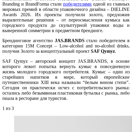
Branding и BrandForma стали
победителями
одной из главных
мировых премий в области упаковочного дизайна – DIELINE
Awards 2026. Их проекты получили золото, предложив
выразительные решения – от переосмысления кумыса как
городского продукта до скульптурной упаковки воды и
выверенной симметрии в предметном брендинге.
Брендинговое агентство
JAS.BRANDS
стало победителем в
категории 15M Concept – Low-alcohol and no-alcohol drinks,
получив Золото за концептуальный проект
SAF Qymyz
.
SAF Qymyz – авторский концепт JAS.BRANDS, в основе
которого лежит попытка вернуть кумыс в повседневную
жизнь молодого городского потребителя. Кумыс – один из
старейших напитков в мире, который европейские
путешественники XIII века называли “белым вином степи”.
Сегодня он практически исчез с потребительского рынка:
остались либо безымянная пластиковая бутылка с рынка, либо
пиала в ресторане для туристов.
1
из 3