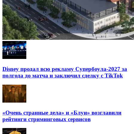
Disney продал всю рекламу Супербоула-2027 за
полгода до матча и заключил сделку с TikTok
«Очень странные дела» и «Блуи» возглавили
рейтинги стриминговых сервисов