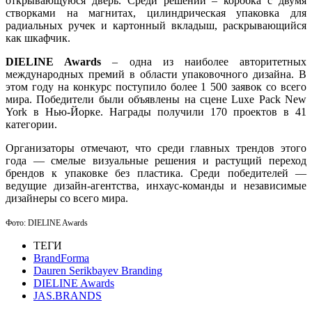
открывающуюся дверь. Среди решений – коробка с двумя
створками на магнитах, цилиндрическая упаковка для
радиальных ручек и картонный вкладыш, раскрывающийся
как шкафчик.
DIELINE Awards
– одна из наиболее авторитетных
международных премий в области упаковочного дизайна. В
этом году на конкурс поступило более 1 500 заявок со всего
мира.
Победители были объявлены на сцене Luxe Pack New
York в Нью-Йорке.
Награды получили 170 проектов в 41
категории.
Организаторы отмечают, что среди главных трендов этого
года — смелые визуальные решения и растущий переход
брендов к упаковке без пластика. Среди победителей —
ведущие дизайн-агентства, инхаус-команды и независимые
дизайнеры со всего мира.
Фото: DIELINE Awards
ТЕГИ
BrandForma
Dauren Serikbayev Branding
DIELINE Awards
JAS.BRANDS