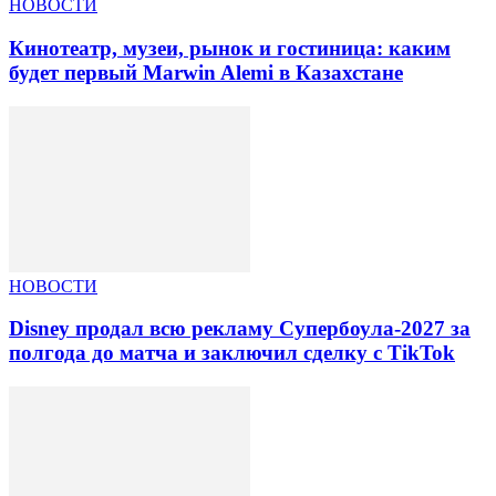
НОВОСТИ
Кинотеатр, музеи, рынок и гостиница: каким
будет первый Marwin Alemi в Казахстане
НОВОСТИ
Disney продал всю рекламу Супербоула-2027 за
полгода до матча и заключил сделку с TikTok