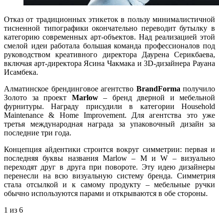
Отказ от традиционных этикеток в пользу минималистичной
тисненной типографики окончательно переводит бутылку в
категорию современных арт-объектов. Над реализацией этой
смелой идеи работала большая команда профессионалов под
руководством креативного директора Даурена Серикбаева,
включая арт-директора Ясина Чакмака и 3D-дизайнера Рауана
Исамбека.
Алматинское брендинговое агентство
BrandForma
получило
Золото за проект
Marlow
– бренд дверной и мебельной
фурнитуры. Награду присудили в категории Household
Maintenance & Home Improvement. Для агентства это уже
третья международная награда за упаковочный дизайн за
последние три года.
Концепция айдентики строится вокруг симметрии: первая и
последняя буквы названия Marlow – M и W – визуально
переходят друг в друга при повороте. Эту идею дизайнеры
перенесли на всю визуальную систему бренда. Симметрия
стала отсылкой и к самому продукту – мебельные ручки
обычно используются парами и открываются в обе стороны.
1
из 6