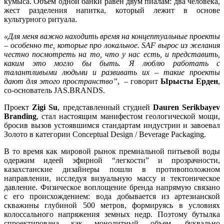
кумыса. Объем одной банки равен двум пиалам: два человека,
жест разделения напитка, который лежит в основе
культурного ритуала.
«Для меня важно находить время на концептуальные проекты
– особенно те, которые про локальное. SAF вырос из желания
честно посмотреть на то, что у нас есть, и представить,
каким это могло бы быть. Я люблю работать с
талантливыми людьми и развивать их – такие проекты
дают для этого пространство”
, – говорит
Ырысты Ерден
,
со-основатель JAS.BRANDS.
Проект
Zigi Su
, представленный студией
Dauren Serikbayev
Branding
, стал настоящим манифестом геологической мощи,
бросив вызов устоявшимся стандартам индустрии и завоевал
Золото в категории Conceptual Design / Beverage Packaging.
В то время как мировой рынок премиальной питьевой воды
одержим идеей эфирной “легкости” и прозрачности,
казахстанские дизайнеры пошли в противоположном
направлении, исследуя визуальную массу и тектоническое
давление. Физическое воплощение бренда напрямую связано
с его происхождением: вода добывается из артезианской
скважины глубиной 500 метров, формируясь в условиях
колоссального напряжения земных недр. Поэтому бутылка
спроектирована как монолитный объем, буквально