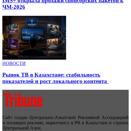
IMS+ открыла продажи спонсорских пакетов к
ЧМ-2026
НОВОСТИ
Рынок ТВ в Казахстане: стабильность
показателей и рост локального контента
Сайт создан Центрально-Азиатской Рекламной Ассоциацией
и посвящен рекламе, маркетингу и PR в Казахстане и странах
Центральной Азии.