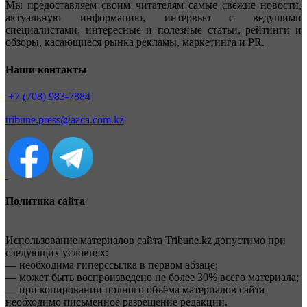
Мы предоставляем своим читателям самые свежие новости,
актуальную информацию, интервью с ведущими
специалистами, интересные и полезные статьи, рейтинги и
обзоры, касающиеся рынка рекламы, маркетинга и PR.
Наши контакты
+7 (708) 983-7884
tribune.press@aaca.com.kz
Политика сайта
Использование материалов сайта Tribune.kz допустимо при
следующих условиях:
— необходима гиперссылка в первом абзаце;
— может быть воспроизведено не более 30% всего материала;
— при копировании полного объёма материалов сайта
необходимо письменное разрешение редакции.