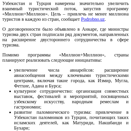
Узбекистан и Турция намерены значительно увеличить
взаимный туристический поток, запустив программу
«Миллион+Миллион». Цель – привлечь не менее миллиона
туристов в каждую из стран, сообщает
Podrobno.uz
.
О договоренности было объявлено в Анкаре, где министры
туризма двух стран подписали ряд документов, направленных
на расширение двустороннего сотрудничества в сфере
туризма.
Помимо программы «Миллион+Миллион», страны
планируют реализовать следующие инициативы:
увеличение числа авиарейсов: расширение
авиасообщения между ключевыми туристическими
центрами, включая такие города, как Измир, Мугла,
Фетхие, Адана и Бурса;
культурное сотрудничество: организация совместных
выставок, фестивалей и мероприятий, посвященных
узбекскому искусству, народным ремеслам и
гастрономии;
развитие паломнического туризма: привлечение в
Узбекистан паломников из Турции, почитающих таких
исламских деятелей, как Матуриди, Накшбанди и
Бухари;