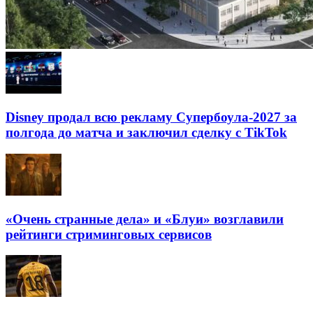
Disney продал всю рекламу Супербоула-2027 за
полгода до матча и заключил сделку с TikTok
«Очень странные дела» и «Блуи» возглавили
рейтинги стриминговых сервисов