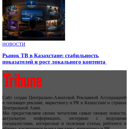
НОВОСТИ
Рынок ТВ в Казахстане: стабильность
показателей и рост локального контента
Сайт создан Центрально-Азиатской Рекламной Ассоциацией
и посвящен рекламе, маркетингу и PR в Казахстане и странах
Центральной Азии.
Мы предоставляем своим читателям самые свежие новости,
актуальную информацию, интервью с ведущими
специалистами, интересные и полезные статьи, рейтинги и
обзоры, касающиеся рынка рекламы, маркетинга и PR.