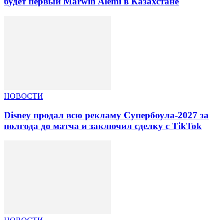
будет первый Marwin Alemi в Казахстане
НОВОСТИ
Disney продал всю рекламу Супербоула-2027 за
полгода до матча и заключил сделку с TikTok