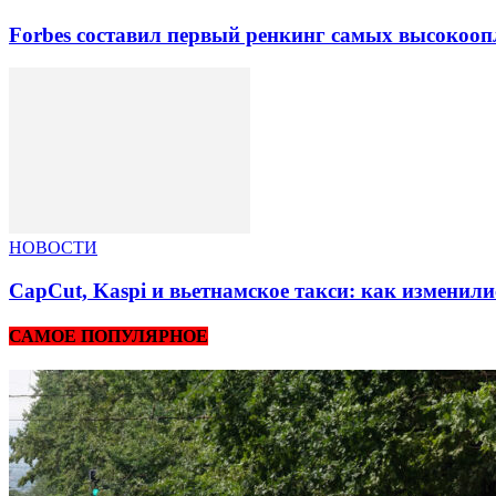
Forbes составил первый ренкинг самых высокоо
НОВОСТИ
CapCut, Kaspi и вьетнамское такси: как изменили
САМОЕ ПОПУЛЯРНОЕ