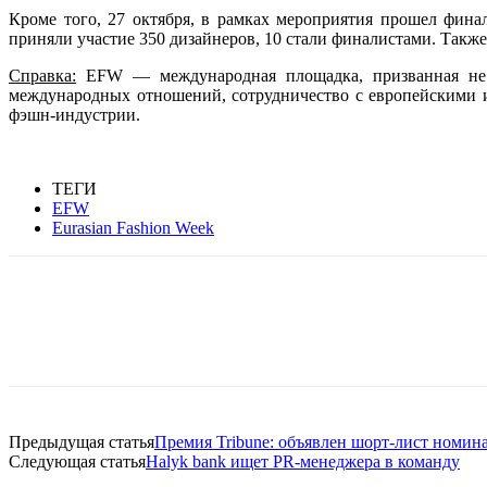
Кроме того, 27 октября, в рамках мероприятия прошел фин
приняли участие 350 дизайнеров, 10 стали финалистами. Т
акже
Справка:
EFW — международная площадка, призванная не т
международных отношений, сотрудничество с европейскими 
фэшн-индустрии.
ТЕГИ
EFW
Eurasian Fashion Week
Facebook
WhatsApp
Telegram
Предыдущая статья
Премия Tribune: объявлен шорт-лист номин
Следующая статья
Halyk bank ищет PR-менеджера в команду