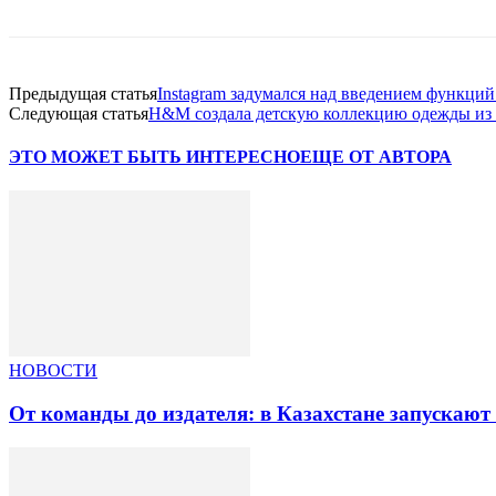
Предыдущая статья
Instagram задумался над введением функци
Следующая статья
H&M создала детскую коллекцию одежды из
ЭТО МОЖЕТ БЫТЬ ИНТЕРЕСНО
ЕЩЕ ОТ АВТОРА
НОВОСТИ
От команды до издателя: в Казахстане запускаю