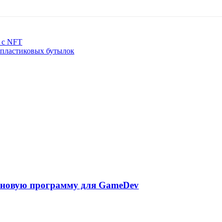
й с NFT
 пластиковых бутылок
т новую программу для GameDev