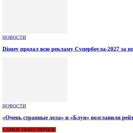
НОВОСТИ
Disney продал всю рекламу Супербоула-2027 за п
НОВОСТИ
«Очень странные дела» и «Блуи» возглавили рей
САМОЕ ПОПУЛЯРНОЕ