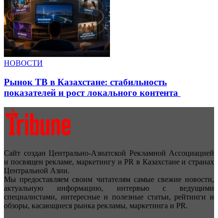
НОВОСТИ
Рынок ТВ в Казахстане: стабильность
показателей и рост локального контента
Сайт создан Центрально-Азиатской Рекламной Ассоциацией
и посвящен рекламе, маркетингу и PR в Казахстане и странах
Центральной Азии.
Мы предоставляем своим читателям самые свежие новости,
актуальную информацию, интервью с ведущими
специалистами, интересные и полезные статьи, рейтинги и
обзоры, касающиеся рынка рекламы, маркетинга и PR.