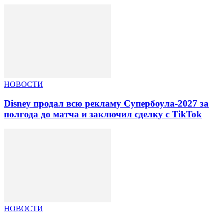
НОВОСТИ
Disney продал всю рекламу Супербоула-2027 за
полгода до матча и заключил сделку с TikTok
НОВОСТИ