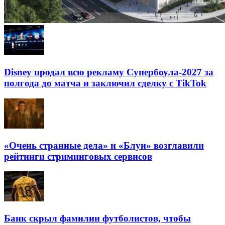
Disney продал всю рекламу Супербоула-2027 за
полгода до матча и заключил сделку с TikTok
«Очень странные дела» и «Блуи» возглавили
рейтинги стриминговых сервисов
Банк скрыл фамилии футболистов, чтобы