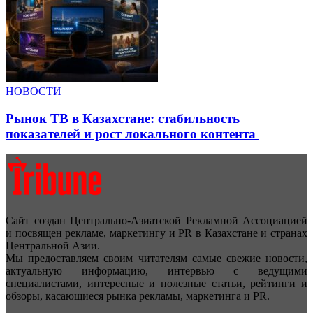
НОВОСТИ
Рынок ТВ в Казахстане: стабильность
показателей и рост локального контента
Сайт создан Центрально-Азиатской Рекламной Ассоциацией
и посвящен рекламе, маркетингу и PR в Казахстане и странах
Центральной Азии.
Мы предоставляем своим читателям самые свежие новости,
актуальную информацию, интервью с ведущими
специалистами, интересные и полезные статьи, рейтинги и
обзоры, касающиеся рынка рекламы, маркетинга и PR.