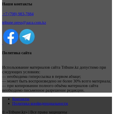
Наши контакты
+7 (708) 983-7884
tribune.press@aaca.com.kz
Политика сайта
Использование материалов сайта Tribune.kz допустимо при
следующих условиях:
— необходима гиперссылка в первом абзаце;
— может быть воспроизведено не более 30% всего материала;
— при копировании полного объёма материалов сайта
необходимо письменное разрешение редакции.
Контакты
Политика конфиденциальности
© «Tribune.kz» | Все права защищены