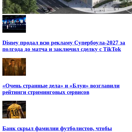
Disney продал всю рекламу Супербоула-2027 за
полгода до матча и заключил сделку с TikTok
«Очень странные дела» и «Блуи» возглавили
рейтинги стриминговых сервисов
Банк скрыл фамилии футболистов, чтобы