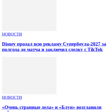
НОВОСТИ
Disney продал всю рекламу Супербоула-2027 за
полгода до матча и заключил сделку с TikTok
НОВОСТИ
«Очень странные дела» и «Блуи» возглавили