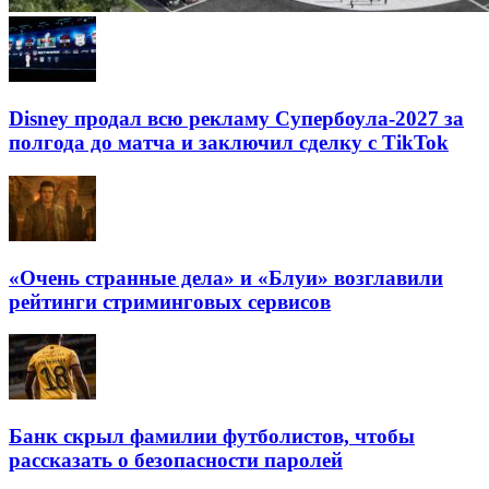
Disney продал всю рекламу Супербоула-2027 за
полгода до матча и заключил сделку с TikTok
«Очень странные дела» и «Блуи» возглавили
рейтинги стриминговых сервисов
Банк скрыл фамилии футболистов, чтобы
рассказать о безопасности паролей