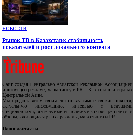
НОВОСТИ
Рынок ТВ в Казахстане: стабильность
показателей и рост локального контента
Сайт создан Центрально-Азиатской Рекламной Ассоциацией
и посвящен рекламе, маркетингу и PR в Казахстане и странах
Центральной Азии.
Мы предоставляем своим читателям самые свежие новости,
актуальную информацию, интервью с ведущими
специалистами, интересные и полезные статьи, рейтинги и
обзоры, касающиеся рынка рекламы, маркетинга и PR.
Наши контакты