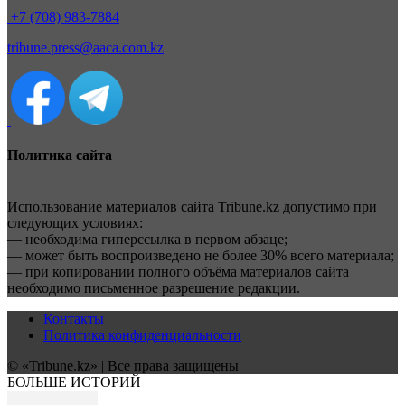
+7 (708) 983-7884
tribune.press@aaca.com.kz
Политика сайта
Использование материалов сайта Tribune.kz допустимо при
следующих условиях:
— необходима гиперссылка в первом абзаце;
— может быть воспроизведено не более 30% всего материала;
— при копировании полного объёма материалов сайта
необходимо письменное разрешение редакции.
Контакты
Политика конфиденциальности
© «Tribune.kz» | Все права защищены
БОЛЬШЕ ИСТОРИЙ