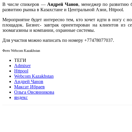
В числе спикеров —
Андрей Чанов
, менеджер по развитию 
развитию рынка в Казахстане и Центральной Азии, Httpool.
Мероприятие будет интересно тем, кто хочет идти в ногу с н
площадок. Бизнес- завтрак ориентирован на клиентов из се
зоомагазины и компании, охранные системы.
Для участия можно написать по номеру +77478077037.
Фото Webcom Kazakhstan
ТЕГИ
Admixer
Httpool
Webcom Kazakhstan
Андрей Чанов
Максат Ибраев
Ольга Овсянникова
яндекс
Facebook
WhatsApp
Telegram