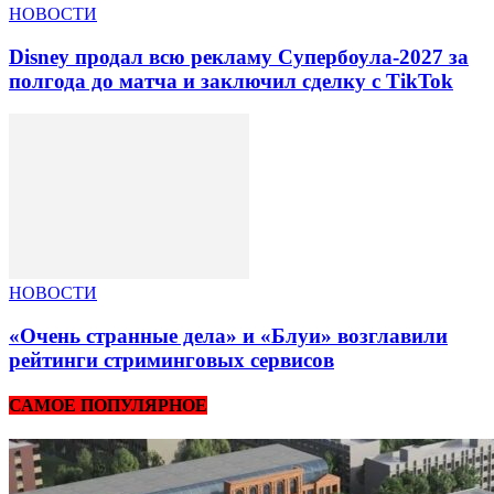
НОВОСТИ
Disney продал всю рекламу Супербоула-2027 за
полгода до матча и заключил сделку с TikTok
НОВОСТИ
«Очень странные дела» и «Блуи» возглавили
рейтинги стриминговых сервисов
САМОЕ ПОПУЛЯРНОЕ