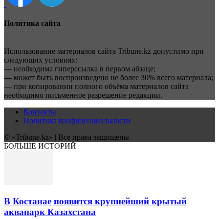
Политика сайта
Использование материалов сайта Tribune.kz допустимо при
следующих условиях:
— необходима гиперссылка в первом абзаце;
— может быть воспроизведено не более 30% всего материала;
— при копировании полного объёма материалов сайта
необходимо письменное разрешение редакции.
Контакты
Политика конфиденциальности
© «Tribune.kz» | Все права защищены
БОЛЬШЕ ИСТОРИЙ
В Костанае появится крупнейший крытый
аквапарк Казахстана