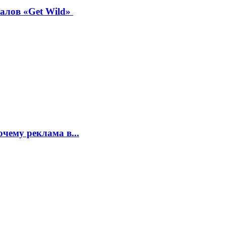
иалов «Get Wild»
чему реклама в...