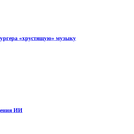
 бургера «хрустящую» музыку
рения ИИ