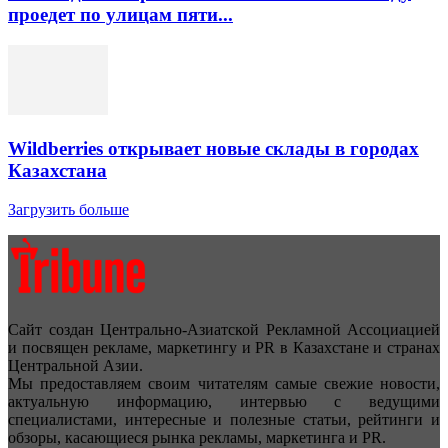
проедет по улицам пяти...
Wildberries открывает новые склады в городах
Казахстана
Загрузить больше
Сайт создан Центрально-Азиатской Рекламной Ассоциацией
и посвящен рекламе, маркетингу и PR в Казахстане и странах
Центральной Азии.
Мы предоставляем своим читателям самые свежие новости,
актуальную информацию, интервью с ведущими
специалистами, интересные и полезные статьи, рейтинги и
обзоры, касающиеся рынка рекламы, маркетинга и PR.