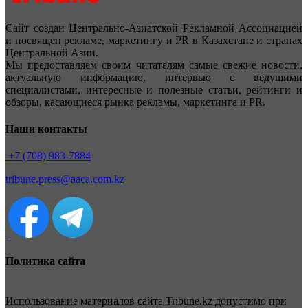
Сайт создан Центрально-Азиатской Рекламной Ассоциацией
и посвящен рекламе, маркетингу и PR в Казахстане и странах
Центральной Азии.
Мы предоставляем своим читателям самые свежие новости,
актуальную информацию, интервью с ведущими
специалистами, интересные и полезные статьи, рейтинги и
обзоры, касающиеся рынка рекламы, маркетинга и PR.
Наши контакты
+7 (708) 983-7884
tribune.press@aaca.com.kz
Политика сайта
Использование материалов сайта Tribune.kz допустимо при