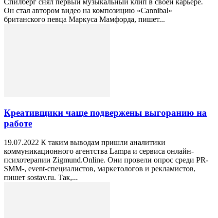
Спилберг снял первый музыкальный клип в своей карьере.
Он стал автором видео на композицию «Cannibal»
британского певца Маркуса Мамфорда, пишет...
Креативщики чаще подвержены выгоранию на
работе
19.07.2022 К таким выводам пришли аналитики
коммуникационного агентства Lampa и сервиса онлайн-
психотерапии Zigmund.Online. Они провели опрос среди PR-
SMM-, event-специалистов, маркетологов и рекламистов,
пишет sostav.ru. Так,...