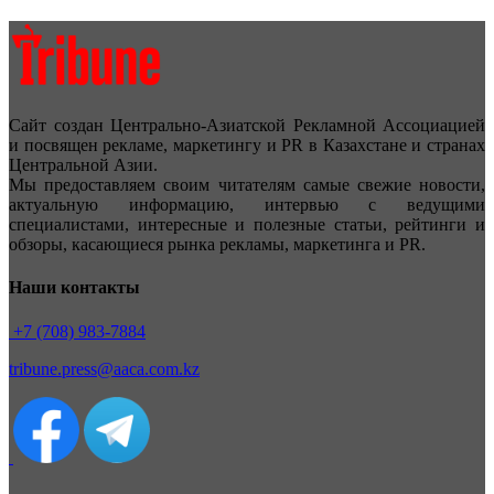
Сайт создан Центрально-Азиатской Рекламной Ассоциацией
и посвящен рекламе, маркетингу и PR в Казахстане и странах
Центральной Азии.
Мы предоставляем своим читателям самые свежие новости,
актуальную информацию, интервью с ведущими
специалистами, интересные и полезные статьи, рейтинги и
обзоры, касающиеся рынка рекламы, маркетинга и PR.
Наши контакты
+7 (708) 983-7884
tribune.press@aaca.com.kz