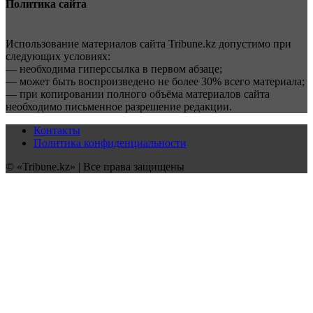
Политика сайта
Использование материалов сайта Tribune.kz допустимо при
следующих условиях:
— необходима гиперссылка в первом абзаце;
— может быть воспроизведено не более 30% всего материала;
— при копировании полного объёма материалов сайта
необходимо письменное разрешение редакции.
Контакты
Политика конфиденциальности
© «Tribune.kz» | Все права защищены