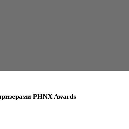
X Awards
 призерами PHNX Awards