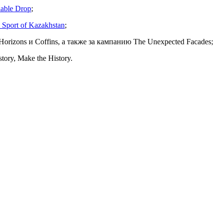
lable Drop
;
 Sport of Kazakhstan
;
rizons и Coffins, а также за кампанию The Unexpected Facades;
ory, Make the History.