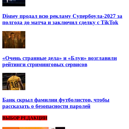
Disney продал всю рекламу Супербоула-2027 за
полгода до матча и заключил сделку с TikTok
«Очень странные дела» и «Блуи» возглавили
рейтинги стриминговых сервисов
Банк скрыл фамилии футболистов, чтобы
рассказать о безопасности паролей
ВЫБОР РЕДАКЦИИ