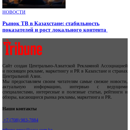
НОВОСТИ
Рынок ТВ в Казахстане: стабильность
показателей и рост локального контента
Сайт создан Центрально-Азиатской Рекламной Ассоциацией
и посвящен рекламе, маркетингу и PR в Казахстане и странах
Центральной Азии.
Мы предоставляем своим читателям самые свежие новости,
актуальную информацию, интервью с ведущими
специалистами, интересные и полезные статьи, рейтинги и
обзоры, касающиеся рынка рекламы, маркетинга и PR.
Наши контакты
+7 (708) 983-7884
tribune.press@aaca.com.kz