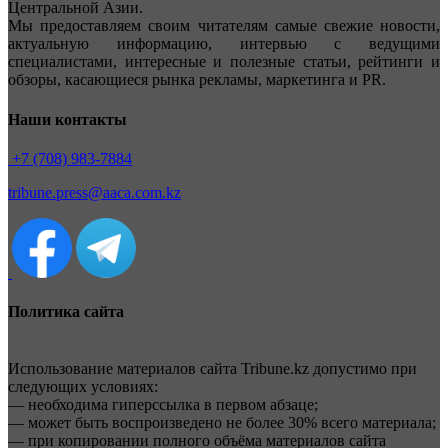
Центральной Азии.
Мы предоставляем своим читателям самые свежие новости,
актуальную информацию, интервью с ведущими
специалистами, интересные и полезные статьи, рейтинги и
обзоры, касающиеся рынка рекламы, маркетинга и PR.
Наши контакты
+7 (708) 983-7884
tribune.press@aaca.com.kz
Политика сайта
Использование материалов сайта Tribune.kz допустимо при
следующих условиях:
— необходима гиперссылка в первом абзаце;
— может быть воспроизведено не более 30% всего материала;
— при копировании полного объёма материалов сайта