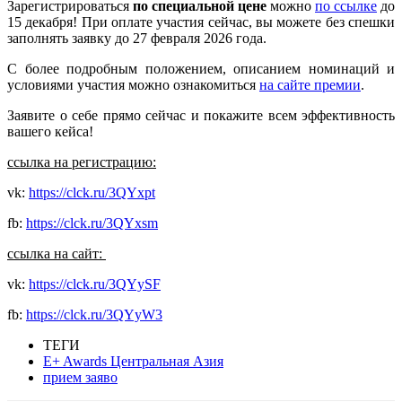
Зарегистрироваться
по специальной цене
можно
по ссылке
до
15 декабря! При оплате участия сейчас, вы можете без спешки
заполнять заявку до 27 февраля 2026 года.
С более подробным положением, описанием номинаций и
условиями участия можно ознакомиться
на сайте премии
.
Заявите о себе прямо сейчас и покажите всем эффективность
вашего кейса!
ссылка на регистрацию:
vk:
https://clck.ru/3QYxpt
fb:
https://clck.ru/3QYxsm
ссылка на сайт:
vk:
https://clck.ru/3QYySF
fb:
https://clck.ru/3QYyW3
ТЕГИ
E+ Awards Центральная Азия
прием заяво