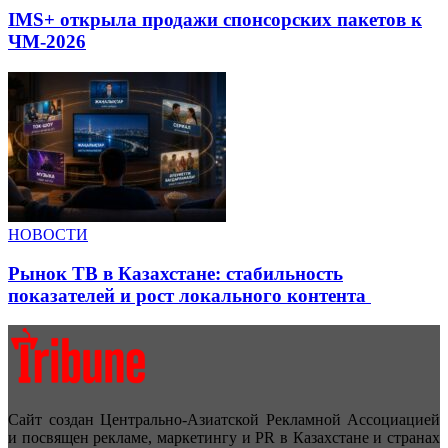
IMS+ открыла продажи спонсорских пакетов к
ЧМ-2026
НОВОСТИ
Рынок ТВ в Казахстане: стабильность
показателей и рост локального контента
Сайт создан Центрально-Азиатской Рекламной Ассоциацией
и посвящен рекламе, маркетингу и PR в Казахстане и странах