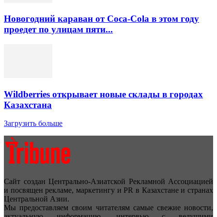
Новогодний караван от Coca-Cola в этом году
проедет по улицам пяти...
Wildberries открывает новые склады в городах
Казахстана
Загрузить больше
Сайт создан Центрально-Азиатской Рекламной Ассоциацией
и посвящен рекламе, маркетингу и PR в Казахстане и странах
Центральной Азии.
Мы предоставляем своим читателям самые свежие новости,
актуальную информацию, интервью с ведущими