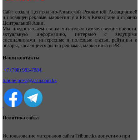
Сайт создан Центрально-Азиатской Рекламной Ассоциацией
и посвящен рекламе, маркетингу и PR в Казахстане и странах
Центральной Азии.
Мы предоставляем своим читателям самые свежие новости,
актуальную информацию, интервью с ведущими
специалистами, интересные и полезные статьи, рейтинги и
обзоры, касающиеся рынка рекламы, маркетинга и PR.
Наши контакты
+7 (708) 983-7884
tribune.press@aaca.com.kz
Политика сайта
Использование материалов сайта Tribune.kz допустимо при