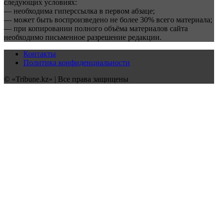
следующих условиях:
— необходима гиперссылка в первом абзаце;
— может быть воспроизведено не более 30% всего материала;
— при копировании полного объёма материалов сайта
необходимо письменное разрешение редакции.
Контакты
Политика конфиденциальности
© «Tribune.kz» | Все права защищены