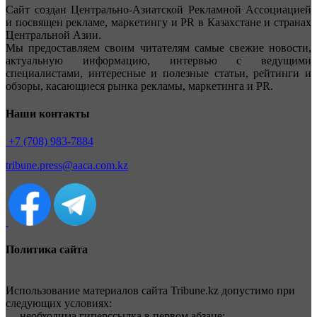
Сайт создан Центрально-Азиатской Рекламной Ассоциацией
и посвящен рекламе, маркетингу и PR в Казахстане и странах
Центральной Азии.
Мы предоставляем своим читателям самые свежие новости,
актуальную информацию, интервью с ведущими
специалистами, интересные и полезные статьи, рейтинги и
обзоры, касающиеся рынка рекламы, маркетинга и PR.
Наши контакты
+7 (708) 983-7884
tribune.press@aaca.com.kz
Политика сайта
Использование материалов сайта Tribune.kz допустимо при
следующих условиях:
— необходима гиперссылка в первом абзаце;